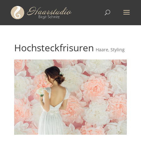
Hochsteckfrisuren
Haare
,
Styling